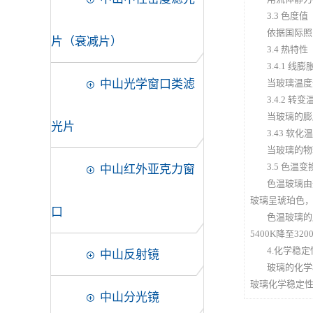
3.3 色度值（
依据国际照
片（衰减片）
3.4 热特性
3.4.1 线
中山光学窗口类滤
当玻璃温度
3.4.2 转
当玻璃的膨
光片
3.43 软化
当玻璃的物
3.5 色温
中山红外亚克力窗
色温玻璃由
玻璃呈琥珀色
口
色温玻璃的序
5400K降至32
4.化学稳定
中山反射镜
玻璃的化学
玻璃化学稳定性测
中山分光镜