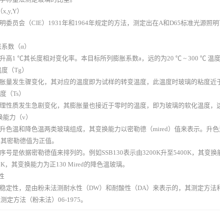
x,y,Y）
明委员会（CIE）1931年和1964年规定的方法，测定出在A和D65标准光源照
膨胀系数（α）
升高1 ℃其长度相对变化率。本目标所列膨胀系数a，远的为20 ℃ ~ 300 ℃ 
变温度（Tg）
胀量发生骤变化，其对应的温度即为试样的转变温度，此温度时玻璃的粘度近于1
温度（Ts）
理性质发生急剧变化，其膨胀量也接近于零时的温度，即为玻璃的软化温度，这时玻
变换能力（v）
升色温和降色温两类玻璃组成，其变换能力以密勒德（mired）值来表示。升
，其密勒德值为正值。
号是依据密勒德值来排列的。例如SSB130表示由3200K升至5400K，其变换能力
00K，其变换能力为正130 Mired的降色温玻璃。
性
稳定性，是由粉未法测耐水性（DW）和耐酸性（DA）来表示的，其测定方法和
定方法（粉未法）06-1975。