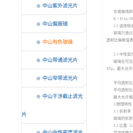
中山紫外滤光片
光谱曲线斜
K = D λtj-2
中山偏振镜
2.2 选择
玻璃只透过
透射比偏差值
中山有色玻璃
2.3 中性
中山带通滤光片
玻璃在可见
ΔTp。最大允
中山窄带滤光片
平均透射比
平均透射比
中山干涉截止滤光
最大允许偏
3.物理特性
3.1 折射率
片
玻璃的折射
3.2 比重（
中山中性密度滤光
用流体静力