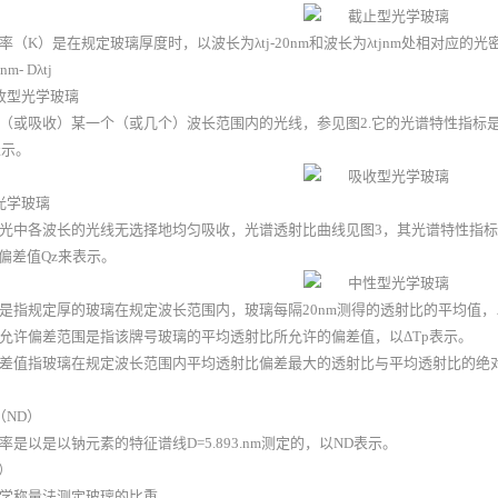
率（K）是在规定玻璃厚度时，以波长为λtj-20nm和波长为λtjnm处相对应的
0nm- Dλtj
吸收型光学玻璃
（或吸收）某一个（或几个）波长范围内的光线，参见图2.它的光谱特性指标
表示。
型光学玻璃
光中各波长的光线无选择地均匀吸收，光谱透射比曲线见图3，其光谱特性指标
许偏差值Qz来表示。
是指规定厚的玻璃在规定波长范围内，玻璃每隔20nm测得的透射比的平均值，
允许偏差范围是指该牌号玻璃的平均透射比所允许的偏差值，以ΔTp表示。
差值指玻璃在规定波长范围内平均透射比偏差最大的透射比与平均透射比的绝对
（ND）
率是以是以钠元素的特征谱线D=5.893.nm测定的，以ND表示。
s）
学称量法测定玻璃的比重。