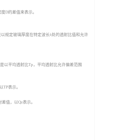
光密度D的差值来表示。
是以规定玻璃厚度在特定波长λ处的透射比值和允许
是以平均透射比Tp，平均透射比允许偏差范围
以TP表示。
差值，以Qz表示。