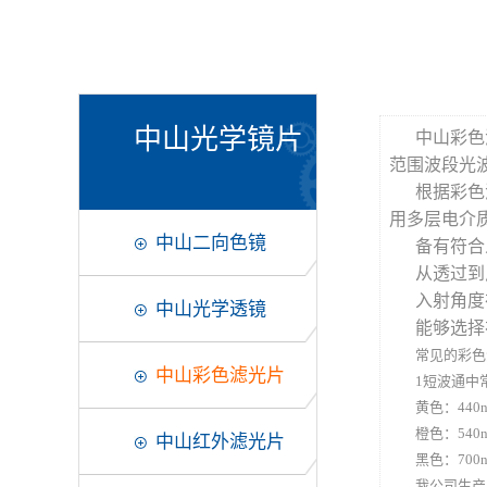
中山光学镜片
中山彩色
范围波段光
根据彩色
用多层电介
中山二向色镜
备有符合
从透过到
入射角度
中山光学透镜
能够选择
常见的彩色
中山彩色滤光片
1短波通中
黄色：440n
橙色：540n
中山红外滤光片
黑色：700n
我公司生产