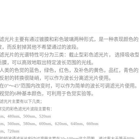
滤光片主要有通过镀膜和彩色玻璃两种形式，是一种表现颜色的
波，而反射掉其他不希望通过的波段。
滤光片的光谱特性可分为三类：截止型彩色滤光片， 选择吸收型
质膜，可以高效地取出特定波长范围的光线。
人类的色觉的蓝色，绿色，红色，及补色的黄色，品红，青色的
反射的转换很陡峭，可以作为波长分离滤光片使用。
在0°〜45°范围内改变时，可以作为简单的波长可调滤光片使用
视觉的6种基本颜色，可利用于色觉实验等。
滤光片主要有以下几类；
常见的彩色滤光片波段主要有：
m、480nm、500nm、520nm
m、560nm、580nm、600nm、620nm、640nm、660nm
m、720nm
的短波通滤光片斜边过渡带主要在10~100nm这个范围，透过率大于等于80%，