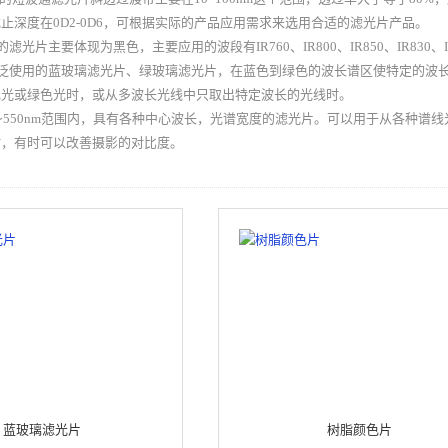
止深度在0D2-0D6，可根据实际的产品应用需求来选用合适的滤光片产品。
的滤光片主要体现为黑色，主要应用的波段有IR760、IR800、IR850、IR830、IR9
广泛使用的蓝玻璃滤光片、绿玻璃滤光片，在蓝色到绿色的波长谱区使特定的波
色光或绿色光时，或从多波长光线中只取出特定波长的光线时。
m〜550nm范围内，具有各种中心波长，光谱宽度的滤光片。可以用于从各种谱
时，有时可以改善摄影的对比度。
蓝玻璃滤光片
树脂颜色片