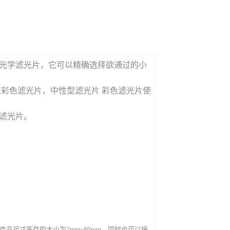
光学滤光片，它可以精确选择欲通过的小
彩色滤光片，中性型滤光片 彩色滤光片使
滤光片。
。
产品尺寸库存的大小为2mm~80mm，同时也可以接