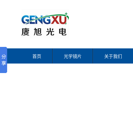
首页
光学镜片
关于我们