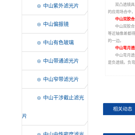
双凸透镜具
中山紫外滤光片
的应用场合中，
中山双胶合
中山偏振镜
中山双胶合
等近轴像差都
的一边。
中山有色玻璃
中山弯月透
中山弯月透
中山带通滤光片
是负透镜。负
中山窄带滤光片
中山干涉截止滤光
相关动态
片
中山中性密度滤光