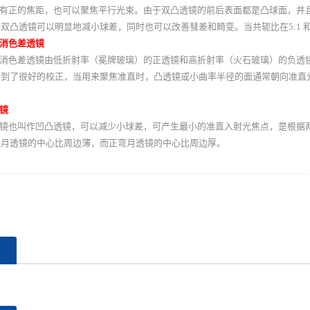
有正的焦距，也可以聚焦平行光束。由于双凸透镜的前后表面都是凸球面，并
双凸透镜可以明显地减小球差，同时也可以改善彗差和畸变。当共轭比在5:1 和
消色差透镜
消色差透镜由低折射率（冕牌玻璃）的正透镜和高折射率（火石玻璃）的负透
得到了很好的校正，当用来聚焦准直时，凸透镜或小曲率半径的面通常朝向准直
镜
镜也叫作凹凸透镜，可以减少小球差，可产生最小的准直入射光焦点，是根据
弯月透镜的中心比周边薄，而正弯月透镜的中心比周边厚。