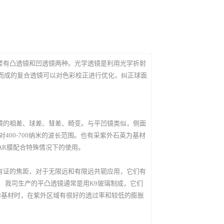
要有凸透镜和凹透镜两种。光学透镜是利用光学折射
而成的复合透镜可以对色彩校正进行优化，纠正球面
镜的相差、球差、彗差、畸变。与平凹镜类似，侧面
00-700纳米的波长范围。也有采紫外石英为基材
AR膜配合特殊情况下的使用。
有证的焦距，对于无限远和有限远共轭应用，它们有
 我司生产的平凸透镜通常是用K9玻璃制成，它们
英为基材时，在紫外区域有很好的透过率和较低的膨胀