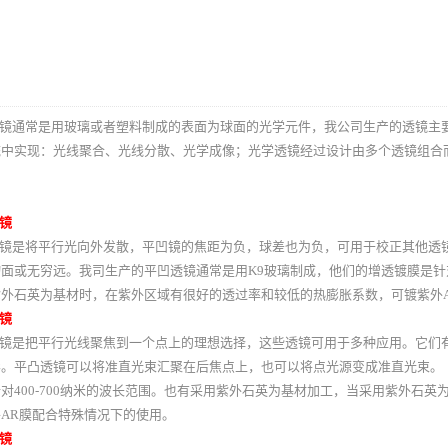
镜通常是用玻璃或者塑料制成的表面为球面的光学元件，我公司生产的透镜主
统中实现：光线聚合、光线分散、光学成像；光学透镜经过设计由多个透镜组合
镜
镜是将平行光向外发散，平凹镜的焦距为负，球差也为负，可用于校正其他透
面或无穷远。我司生产的平凹透镜通常是用K9玻璃制成，他们的增透镀膜是针对4
外石英为基材时，在紫外区域有很好的透过率和较低的热膨胀系数，可镀紫外
镜
镜是把平行光线聚焦到一个点上的理想选择，这些透镜可用于多种应用。它们
形。平凸透镜可以将准直光束汇聚在后焦点上，也可以将点光源变成准直光束。
对400-700纳米的波长范围。也有采用紫外石英为基材加工，当采用紫外石
AR膜配合特殊情况下的使用。
镜