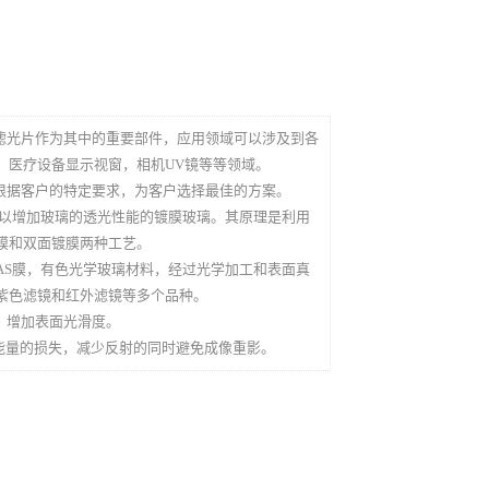
滤光片作为其中的重要部件，应用领域可以涉及到各
，医疗设备显示视窗，相机UV镜等等领域。
根据客户的特定要求，为客户选择最佳的方案。
理以增加玻璃的透光性能的镀膜玻璃。其原理是利用
膜和双面镀膜两种工艺。
、AS膜，有色光学玻璃材料，经过光学加工和表面真
紫色滤镜和红外滤镜等多个品种。
，增加表面光滑度。
能量的损失，减少反射的同时避免成像重影。