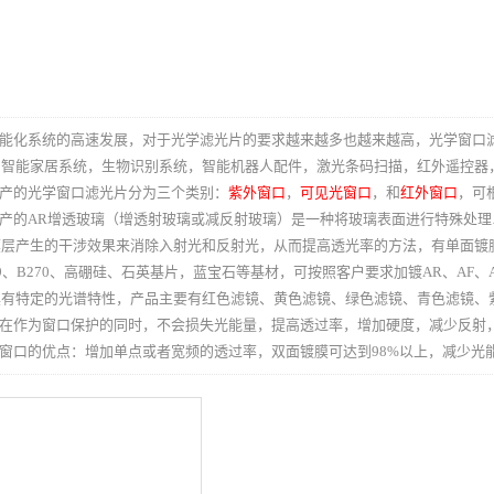
能化系统的高速发展，对于光学滤光片的要求越来越多也越来越高，光学窗口
：智能家居系统，生物识别系统，智能机器人配件，激光条码扫描，红外遥控器
产的光学窗口滤光片分为三个类别：
紫外窗口
，
可见光窗口
，和
红外窗口
，可
产的AR增透玻璃（增透射玻璃或减反射玻璃）是一种将玻璃表面进行特殊处
膜层产生的干涉效果来消除入射光和反射光，从而提高透光率的方法，有单面镀
9、B270、高硼硅、石英基片，蓝宝石等基材，可按照客户要求加镀AR、AF
具有特定的光谱特性，产品主要有红色滤镜、黄色滤镜、绿色滤镜、青色滤镜、
在作为窗口保护的同时，不会损失光能量，提高透过率，增加硬度，减少反射
窗口的优点：增加单点或者宽频的透过率，双面镀膜可达到98%以上，减少光