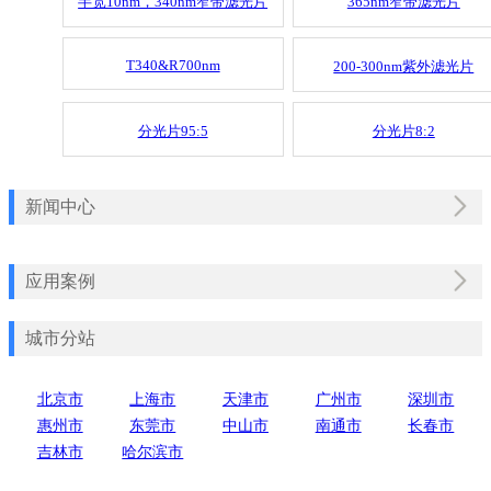
半宽10nm，340nm窄带滤光片
365nm窄带滤光片
T340&R700nm
200-300nm紫外滤光片
分光片95:5
分光片8:2
新闻中心
应用案例
城市分站
北京市
上海市
天津市
广州市
深圳市
惠州市
东莞市
中山市
南通市
长春市
吉林市
哈尔滨市