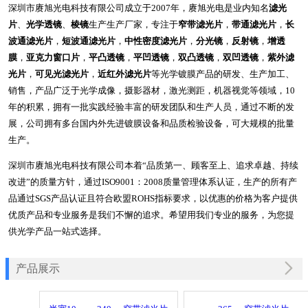
深圳市赓旭光电科技有限公司成立于2007年，赓旭光电是业内知名
滤光
片
、
光学透镜
、
棱镜
生产生产厂家，专注于
窄带滤光片
，
带通滤光片
，
长
波通滤光片
，
短波通滤光片
，
中性密度滤光片
，
分光镜
，
反射镜
，
增透
膜
，
亚克力窗口片
，
平凸透镜
，
平凹透镜
，
双凸透镜
，
双凹透镜
，
紫外滤
光片
，
可见光滤光片
，
近红外滤光片
等光学镀膜产品的研发、生产加工、
销售，产品广泛于光学成像，摄影器材，激光测距，机器视觉等领域，10
年的积累，拥有一批实践经验丰富的研发团队和生产人员，通过不断的发
展，公司拥有多台国内外先进镀膜设备和品质检验设备，可大规模的批量
生产。
深圳市赓旭光电科技有限公司本着“品质第一、顾客至上、追求卓越、持续
改进”的质量方针，通过ISO9001：2008质量管理体系认证，生产的所有产
品通过SGS产品认证且符合欧盟ROHS指标要求，以优惠的价格为客户提供
优质产品和专业服务是我们不懈的追求。希望用我们专业的服务，为您提
供光学产品一站式选择。
产品展示