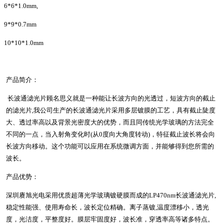
6*6*1.0mm,
9*9*0.7mm
10*10*1.0mm
产品简介：
长波通滤光片顾名思义就是一种能让长波方向的光透过，短波方向的截止
的滤光片,我公司生产的长波通滤光片采用多层镀膜的工艺，具有截止陡度
大、透过率高以及背景光密度大的优势，而且同传统光学玻璃的方法完全
不同的一点，当入射角变化时(从0度向大角度转动)，特征截止波长将会向
长波方向移动。这个功能可以应用在系统微调方面，并能够得到您所需的
波长。
产品优势：
深圳赓旭光电采用优质超薄光学玻璃镀硬膜而成的LP470nm长波通滤光片,
稳定性能强、使用寿命长，波长定位精确。离子蒸镀,温度漂移小，透光
度，光洁度，平整度好。膜层牢固度好，波长准，穿透率高等诸多特点。