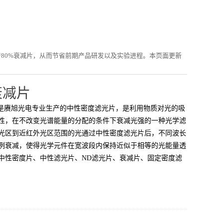
80%衰减片，从而节省前期产品研发以及实验进程。本页面更新
衰减片
片是赓旭光电专业生产的中性密度滤光片，是利用物质对光的吸
性，在不改变光谱能量的分配的条件下衰减光强的一种光学滤
光区到近红外光区范围的光通过中性密度滤光片后，不同波长
例衰减，使得光学元件在宽波段内保持近似于相等的光能量透
中性密度片、中性滤光片、ND滤光片、衰减片、固定密度滤