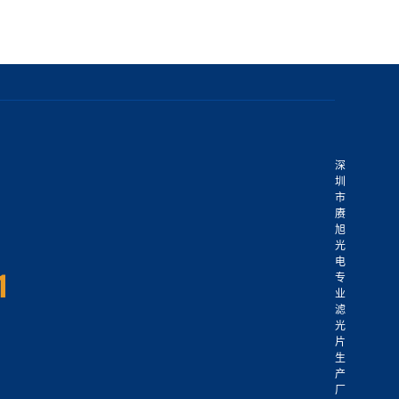
深
圳
市
赓
旭
光
电
专
业
滤
光
片
生
产
厂